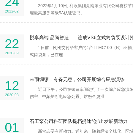
24
2022年1月10日, 利欧集团湖南泵业有限公司喜获
2022-02
理最高服务等级5A认证证书。
悦享高端 品尚智造------连成VS6立式筒袋泵设
22
“ 日前，刚刚交付给客户的4台TTMC100（B）×5插
2020-09
式筒袋泵，已在连......
未雨绸缪，有备无患，公司开展综合应急演练
12
近日下午，公司在铸造车间进行了一次综合应急演
2020-08
伤害、中频炉断电应急处置、熔融金属泄......
石工泵公司科研团队提档提速“创”出发展新动力
01
新常态要有新动力。近年来，随着经济全球化、区